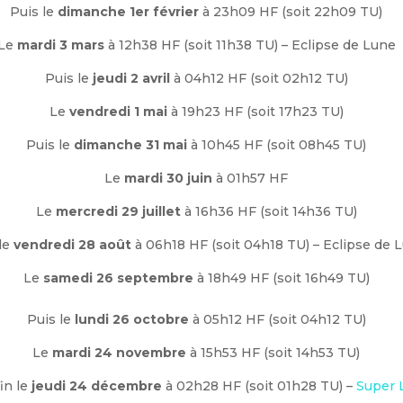
Puis le
dimanche 1er février
à 23h09 HF (soit 22h09 TU)
Le
mardi 3 mars
à 12h38 HF (soit 11h38 TU) – Eclipse de Lune
Puis le
jeudi 2 avril
à 04h12 HF (soit 02h12 TU)
Le
vendredi 1 mai
à 19h23 HF (soit 17h23 TU)
Puis le
dimanche 31 mai
à 10h45 HF (soit 08h45 TU)
Le
mardi 30 juin
à 01h57 HF
Le
mercredi 29 juillet
à 16h36 HF (soit 14h36 TU)
le
vendredi 28 août
à 06h18 HF (soit 04h18 TU) – Eclipse de 
Le
samedi 26 septembre
à 18h49 HF (soit 16h49 TU)
Puis le
lundi 26 octobre
à 05h12 HF (soit 04h12 TU)
Le
mardi 24 novembre
à 15h53 HF (soit 14h53 TU)
in le
jeudi
24 décembre
à 02h28 HF (soit 01h28 TU) –
Super 