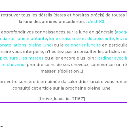
 retrouver tous les détails (dates et horaires précis) de toutes
la lune des années précédentes :
c’est ICI.
z approfondir vos connaissances sur la lune en générale (
apog
endante
,
lune montante
,
lune croissante et décroissante
,
les r
constellations
,
pleine lune
) ou le
calendrier lunaire
en particulie
naire vous interpelle, n’hésitez pas à consulter les articles rela
apiculture
,
les marées
ou aller encore plus loin :
jardiner avec l
aire cheveux
(prendre soins de ses cheveux, commencer un rég
masser, s’épilation…)
on, votre sorcière bien-aimée du calendrier lunaire vous remer
consulté cet article sur la prochaine pleine lune.
[thrive_leads id=’11167′]
es