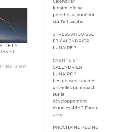
Calendrier
lunaire.info se
penche aujourd'hui
sur l'efficacité…
STRESS ANGOISSE
ET CALENDRIER
E DE LA
LUNAIRE ?
ATES ET
CYSTITE ET
er des lunes"
CALENDRIER
LUNAIRE ?
Les phases lunaires
ont-elles un impact
sur le
développement
d'une cystite ? Face a
une…
PROCHAINE PLEINE