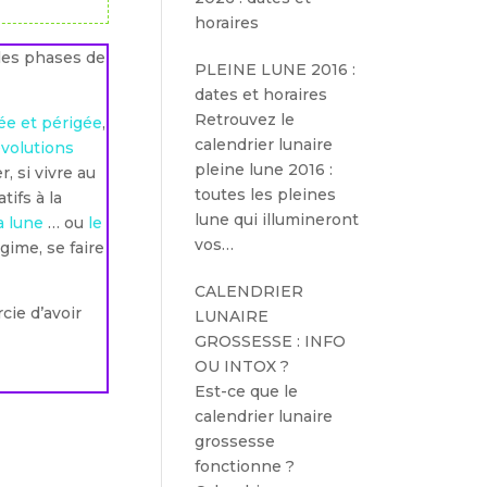
horaires
 les phases de
PLEINE LUNE 2016 :
dates et horaires
Retrouvez le
ée et périgée
,
calendrier lunaire
évolutions
pleine lune 2016 :
r, si vivre au
toutes les pleines
tifs à la
lune qui illumineront
a lune
… ou
le
vos…
ime, se faire
CALENDRIER
cie d’avoir
LUNAIRE
GROSSESSE : INFO
OU INTOX ?
Est-ce que le
calendrier lunaire
grossesse
fonctionne ?