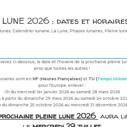
LUNE 2026 : dates et horaire
 lunes
,
Calendrier lunaire
,
La Lune
,
Phases lunaires
,
Pleine lun
verez ci-dessous, la date et l’horaire de la prochaine pleine l
ainsi que toutes les autres !
horaires sont en
HF
(
Heures Françaises)
et
TU (
Temps Univer
pour l’Europe, enlever :
-1h du mercredi 1er janvier 2026 au samedi 28 mars 2026
 à partir du dimanche 29 mars 2026 au samedi 24 octobre 20
h du dimanche 25 octobre 2026 au mercredi 31 décembre 2026
prochaine pleine lune 2026
aura lie
le
mercredi 29 juillet