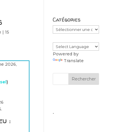
s
Catégories
Catégories
e
|
15
Powered by
Translate
une 2026,
sel
)
26
.
.
u :