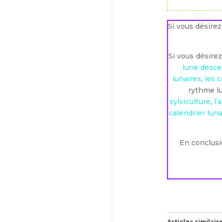
Si vous désirez
Si vous désire
lune desc
lunaires
,
les 
rythme lu
sylviculture
,
l’
calendrier lun
En conclusi
Articles similair