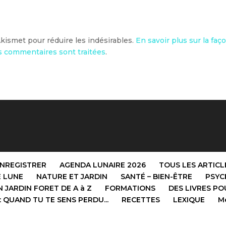
 Akismet pour réduire les indésirables.
En savoir plus sur la faç
 commentaires sont traitées
.
ENREGISTRER
AGENDA LUNAIRE 2026
TOUS LES ARTICL
E LUNE
NATURE ET JARDIN
SANTÉ – BIEN-ÊTRE
PSYCH
 JARDIN FORET DE A à Z
FORMATIONS
DES LIVRES PO
 QUAND TU TE SENS PERDU...
RECETTES
LEXIQUE
Me