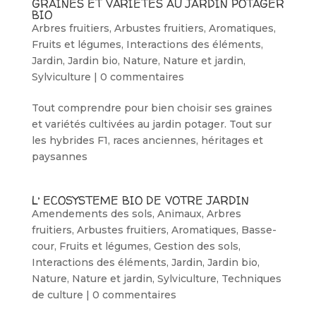
GRAINES ET VARIETES AU JARDIN POTAGER
BIO
Arbres fruitiers
,
Arbustes fruitiers
,
Aromatiques
,
Fruits et légumes
,
Interactions des éléments
,
Jardin
,
Jardin bio
,
Nature
,
Nature et jardin
,
Sylviculture
|
0 commentaires
Tout comprendre pour bien choisir ses graines
et variétés cultivées au jardin potager. Tout sur
les hybrides F1, races anciennes, héritages et
paysannes
L’ ECOSYSTEME BIO DE VOTRE JARDIN
Amendements des sols
,
Animaux
,
Arbres
fruitiers
,
Arbustes fruitiers
,
Aromatiques
,
Basse-
cour
,
Fruits et légumes
,
Gestion des sols
,
Interactions des éléments
,
Jardin
,
Jardin bio
,
Nature
,
Nature et jardin
,
Sylviculture
,
Techniques
de culture
|
0 commentaires