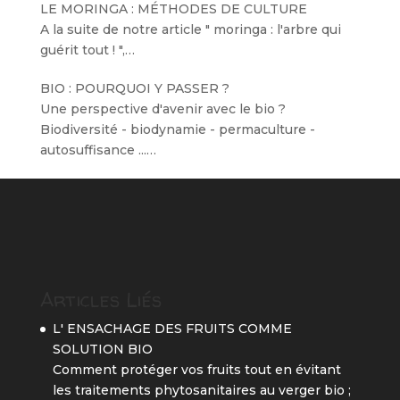
LE MORINGA : MÉTHODES DE CULTURE
A la suite de notre article " moringa : l'arbre qui
guérit tout ! ",…
BIO : POURQUOI Y PASSER ?
Une perspective d'avenir avec le bio ?
Biodiversité - biodynamie - permaculture -
autosuffisance ...…
Articles Liés
L' ENSACHAGE DES FRUITS COMME
SOLUTION BIO
Comment protéger vos fruits tout en évitant
les traitements phytosanitaires au verger bio ;