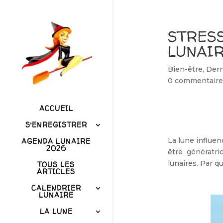
STRESS
LUNAIR
Bien-être
,
Dern
0 commentaire
ACCUEIL
S’ENREGISTRER
La lune influen
AGENDA LUNAIRE
2026
être génératri
lunaires. Par q
TOUS LES
ARTICLES
CALENDRIER
LUNAIRE
LA LUNE