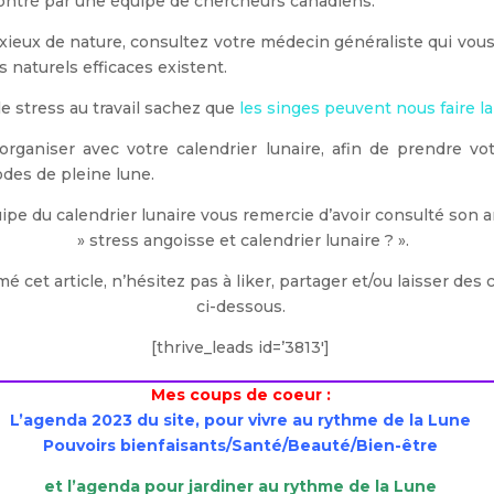
ontré par une équipe de chercheurs canadiens.
xieux de nature, consultez votre médecin généraliste qui vous
 naturels efficaces existent.
e stress au travail sachez que
les singes peuvent nous faire la
 organiser avec votre calendrier lunaire, afin de prendre vo
odes de pleine lune.
uipe du calendrier lunaire vous remercie d’avoir consulté son a
» stress angoisse et calendrier lunaire ? ».
mé cet article, n’hésitez pas à liker, partager et/ou laisser de
ci-dessous.
[thrive_leads id=’3813′]
Mes coups de coeur :
L’agenda 2023 du site, pour vivre au rythme de la Lune
Pouvoirs bienfaisants/Santé/Beauté/Bien-être
et l’agenda pour jardiner au rythme de la Lune