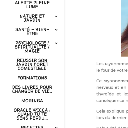
ALERTE PLEINE
LUNE
NATURE ET
JARDIN
SANTÉ – BIEN-
ÊTRE
PSYCHOLOGIE /
SPIRITUALITÉ /
MAGIE
REUSSIR SON
Les rayonneme
JARDIN FORET
COMESTIBLE
le four de votre
FORMATIONS
Ce rayonnement
DES LIVRES POUR
nerveux et en 
CHANGER DE VIE…
thyroïde et l
conséquence not
MORINGA
ORACLE WICCA :
Cela explique 
QUAND TU TE
lors du dernier 
SENS PERDU...
RECETTES