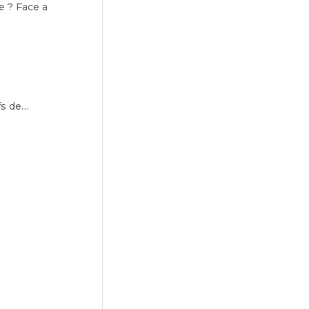
e ? Face a
ifs de…