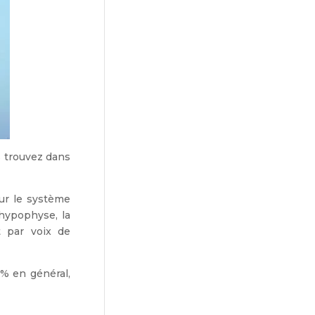
 trouvez dans
ur le système
’hypophyse, la
t par voix de
% en général,