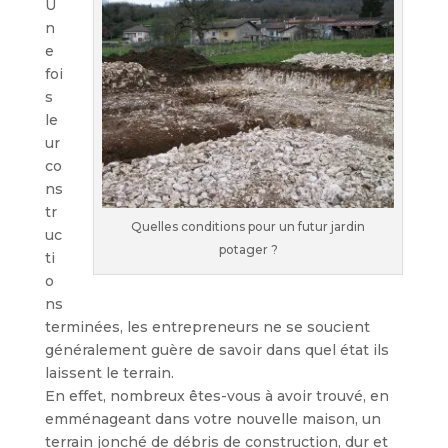
U
n
e
foi
s
le
ur
co
ns
tr
Quelles conditions pour un futur jardin
uc
potager ?
ti
o
ns
terminées, les entrepreneurs ne se soucient
généralement guère de savoir dans quel état ils
laissent le terrain.
En effet, nombreux êtes-vous à avoir trouvé, en
emménageant dans votre nouvelle maison, un
terrain jonché de débris de construction, dur et