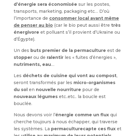
d’énergie sera économisée
sur les postes,
transports, marketing, packaging etc… D’où
l’importance de
consommer local avant même
de penser au bio
(car le bio peut aussi être
très
énergivore
et polluant s’il provient d’Ukraine ou
d’Égypte).
Un des
buts premier de la permaculture
est de
stopper
ou de
ralentir
les « fuites d’énergies »,
nutriments, eau
…
Les
déchets de cuisine qui vont au compost
,
seront transformés par les
micro-organismes
du sol
en
nouvelle nourriture
pour de
nouveaux légumes
etc..etc.. la boucle est
bouclée.
Nous devons voir l’
énergie comme un flux
qui
cherche toujours à nous échapper, qui traverse
les systèmes. La
permaculture
capte ces flux
et
les
utilise au maximum de leurs potentiels