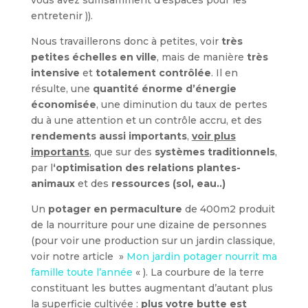
vous avez suffisamment d’espaces pour les
entretenir )).
Nous travaillerons donc à petites, voir
très
petites échelles en ville
, mais de manière
très
intensive
et
totalement contrôlée
. Il en
résulte, une
quantité énorme d’énergie
économisée
, une diminution du taux de pertes
du à une attention et un contrôle accru, et des
rendements aussi importants
,
voir plus
importants
, que sur des
systèmes traditionnels
,
par l
‘optimisation des relations plantes-
animaux
et des
ressources (sol, eau..)
Un
potager en permaculture
de 400m2 produit
de la nourriture pour une dizaine de personnes
(pour voir une production sur un jardin classique,
voir notre article »
Mon jardin potager nourrit ma
famille toute l’année
« ). La courbure de la terre
constituant les buttes augmentant d’autant plus
la superficie cultivée :
plus votre butte est