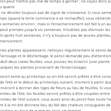
ersil peut mettre pas mal de temps à germer ; ne soyez donc 
ou quatre
ne décelez toujours pas de signe de croissance. Si vous semez
emps (quand la terre commence à se réchauffer), vous obtiend
x semaines environ ; mais si l’ensemencement est fait à un a
 peut prendre jusqu’à six semai­nes. N’oubliez pas d’arroser le
Si après huit semaines, il n’y a toujours pas de jeunes plantes, 
emencement.
unes plantes apparais­sent, nettoyez régulièrement le semis 
 l’arrosage et le désherbage, le persil demande peu d’attentio
duit deux vraies feuilles, vous pouvez les éclaircir (une plante
repiquez les plantes provenant de l’éclaircissage).
 persil semé au prin­temps ou en été seront prêtes à être co
 de l’été et le début du printemps suivant, moment à partir duq
eront à donner des tiges de fleurs au lieu de feuilles. Si vo
milieu de l’été, les feuilles seront prê­tes à être coupées entre
milieu de l’été suivant, vous aurez ainsi du persil frais toute l
 la mi-été donnera lieu, du fait des chaleurs conju­guées de 
rmi­nation au bout de quelques jours seulement.