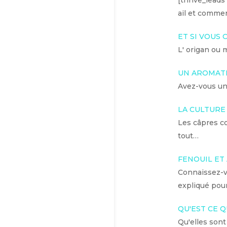
[thrive_leads 
ail et comme
ET SI VOUS 
L' origan ou 
UN AROMATE 
Avez-vous un 
LA CULTURE
Les câpres co
tout…
FENOUIL ET
Connaissez-vo
expliqué pou
QU'EST CE Q
Qu'elles sont