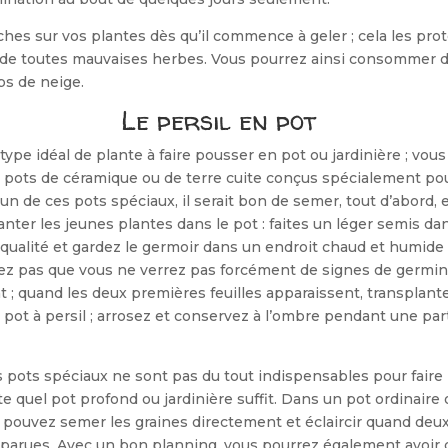
hes sur vos plantes dès qu’il commence à geler ; cela les proté
 de toutes mauvaises herbes. Vous pourrez ainsi consommer d
s de neige.
Le persil en pot
e type idéal de plante à faire pousser en pot ou jardinière ; vou
s pots de cérami­que ou de terre cuite conçus spéciale­ment po
z un de ces pots spéciaux, il serait bon de semer, tout d’abord, 
anter les jeunes plantes dans le pot : faites un léger semis d
ualité et gardez le ger­moir dans un endroit chaud et humide 
liez pas que vous ne verrez pas forcément de signes de germin
; quand les deux premières feuilles apparaissent, transplante
 pot à persil ; arrosez et conservez à l’ombre pendant une part
 pots spéciaux ne sont pas du tout indispensables pour faire
rte quel pot profond ou jardinière suffit. Dans un pot ordinaire
s pouvez semer les graines directement et éclaircir quand deux
pparues. Avec un bon planning, vous pourrez également avoir 