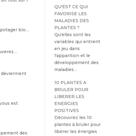
it tout sur l'
QU'EST CE QUI
FAVORISE LES
MALADIES DES
PLANTES ?
 potager bio…
Qu'elles sont les
variables qui entrent
en jeu dans
ouverez…
l'apparition et le
développement des
maladies…
ls deviennent
10 PLANTES A
BRULER POUR
LIBERER LES
 vous est
ENERGIES
POSITIVES
Découvrez les 10
plantes à bruler pour
libérer les énergies
loppement des