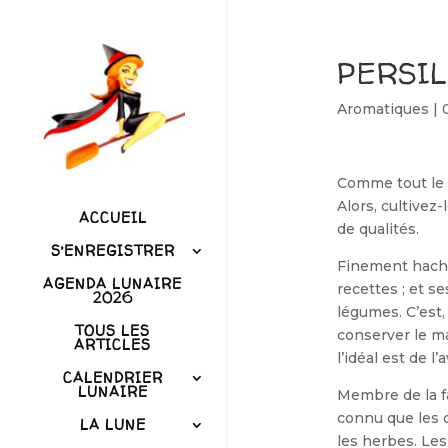
PERSIL
Aromatiques
|
Comme tout le 
Alors, cultivez
ACCUEIL
de qualités.
S’ENREGISTRER
Finement hachée
AGENDA LUNAIRE
recettes ; et s
2026
légumes. C’est
TOUS LES
conser­ver le ma
ARTICLES
l’idéal est de 
CALENDRIER
LUNAIRE
Membre de la fa
connu que les c
LA LUNE
les herbes. Les