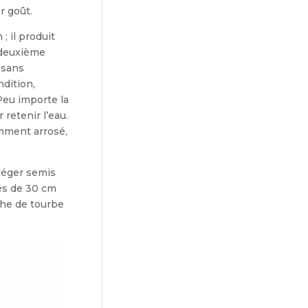
r goût.
; il produit
a deuxième
 sans
dition,
 Peu importe la
ete­nir l’eau.
mment arrosé,
 léger semis
és de 30 cm
che de tourbe
.