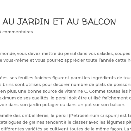
 AU JARDIN ET AU BALCON
0 commentaires
monde, vous devez mettre du persil dans vos salades, soupes 
-le vous-même et vous pourrez apprécier toute l’année cette 
s, ses feuilles fraîches figurent parmi les ingrédients de tou
es brins sont utilisés pour décorer nombre de plats de poisson
, en plus, une bonne source de vitamine C. Comme toutes les 
ximum de ses qualités, le persil doit être utilisé fraîchement c
l’avoir dans son jardin potager ou dans un pot sur son balcon.
mille des ombellifères, le persil (Petroselinum crispum) est t
atalogues de graines tendent à le classer avec les légumes pl
 différentes variétés se cultivent toutes de la même façon. La v