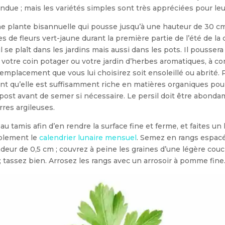
an­due ; mais les variétés simples sont très appréciées pour leu
ne plante bisannuelle qui pousse jusqu’à une hauteur de 30 cm 
es de fleurs vert-jaune durant la première partie de l’été de l
l se plaît dans les jardins mais aussi dans les pots. Il poussera
otre coin potager ou votre jardin d’herbes aromatiques, à con
l’emplacement que vous lui choisirez soit ensoleillé ou abrité.
t qu’elle est suffisamment riche en matières organiques pour r
ost avant de semer si nécessaire. Le persil doit être abonda
r­res argileuses.
au tamis afin d’en ren­dre la surface fine et ferme, et faites un
plement le
calendrier lunaire mensuel
. Semez en rangs espac
deur de 0,5 cm ; couvrez à peine les graines d’une légère cou
 ; tassez bien. Arrosez les rangs avec un arrosoir à pomme fine