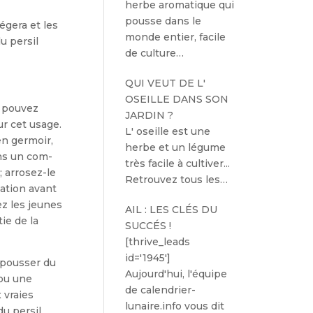
herbe aromatique qui
pousse dans le
­gera et les
monde entier, facile
u persil
de culture…
QUI VEUT DE L'
OSEILLE DANS SON
s pouvez
JARDIN ?
ur cet usage.
L' oseille est une
en germoir,
herbe et un légume
ans un com­
très facile à cultiver...
; arrosez-le
Retrouvez tous les…
ation avant
z les jeunes
AIL : LES CLÉS DU
ie de la
SUCCÉS !
[thrive_leads
id='1945']
 pousser du
Aujourd'hui, l'équipe
 ou une
de calendrier-
 vraies
lunaire.info vous dit
du persil