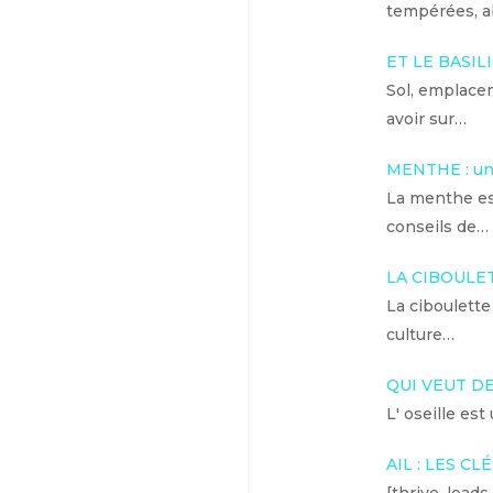
tempérées, a
ET LE BASILI
Sol, emplacem
avoir sur…
MENTHE : une
La menthe est
conseils de…
LA CIBOULE
La ciboulette
culture…
QUI VEUT DE
L' oseille est
AIL : LES CL