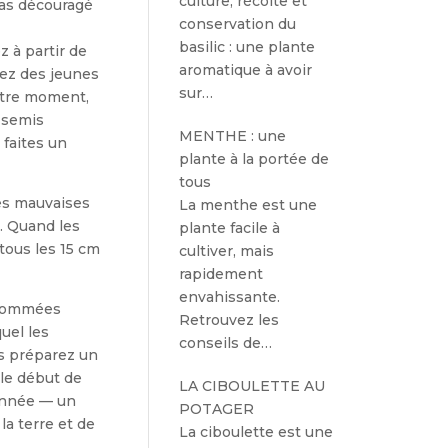
culture, récolte et
pas découragé
conservation du
basilic : une plante
 à partir de
aromatique à avoir
rez des jeunes
sur…
utre moment,
s semis
MENTHE : une
fai­tes un
plante à la portée de
tous
des mauvaises
La menthe est une
n. Quand les
plante facile à
 tous les 15 cm
cultiver, mais
rapidement
envahissante.
n­sommées
Retrouvez les
uel les
conseils de…
us préparez un
 le début de
LA CIBOULETTE AU
’année — un
POTAGER
la terre et de
La ciboulette est une