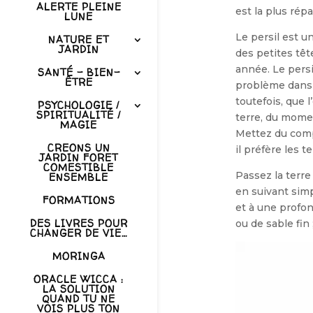
ALERTE PLEINE
est la plus rép
LUNE
Le persil est u
NATURE ET
JARDIN
des petites têt
année. Le persi
SANTÉ – BIEN-
ÊTRE
problème dans v
toutefois, que 
PSYCHOLOGIE /
SPIRITUALITÉ /
terre, du momen
MAGIE
Mettez du comp
CREONS UN
il préfère les te
JARDIN FORET
COMESTIBLE
Passez la terre 
ENSEMBLE
en suivant sim
FORMATIONS
et à une profon
DES LIVRES POUR
ou de sable fin
CHANGER DE VIE…
MORINGA
ORACLE WICCA :
LA SOLUTION
QUAND TU NE
VOIS PLUS TON