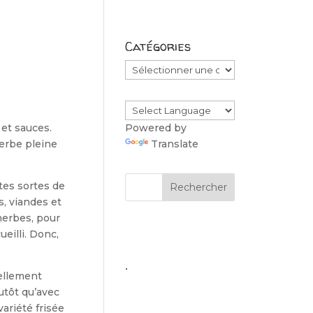
Catégories
Catégories
et sauces.
Powered by
herbe pleine
Translate
tes sortes de
s, viandes et
herbes, pour
ueilli. Donc,
.
elle­ment
utôt qu’avec
ariété frisée