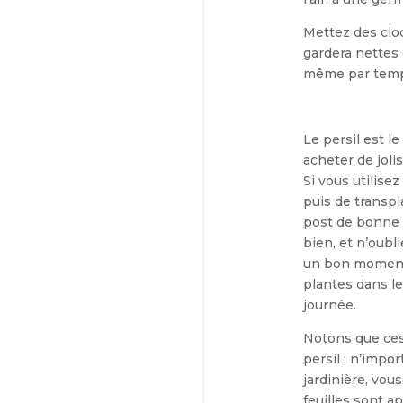
Mettez des cloc
gardera nettes
même par temp
Le persil est l
acheter de joli
Si vous utilise
puis de transpl
post de bonne q
bien, et n’oub
un bon moment 
plantes dans le
journée.
Notons que ces
persil ; n’impo
jardinière, vou
feuilles sont a