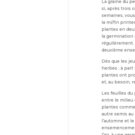
La graine du p
si, après trois 
semaines, vous 
la mi/fin print
plantes en deu
la ger­mination
régulièrement. 
deuxième ens
Dès que les je
herbes ; à part
plantes ont pro­
et, au besoin, 
Les feuilles du
entre le milieu
plantes commenc
autre semis au 
l’automne et le 
ensemencement à
l’air, à une ge