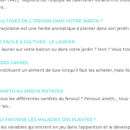
id='1945'] Aujourd'hui, l'équipe de calendrier-lunaire.info vous d
nt…
CULTIVIEZ DE L' ORIGAN DANS VOTRE JARDIN ?
marjolaine est une herbe aromatique à planter dans son jardin
FACILE A CULTIVER : LE LAURIER
laurier sur votre balcon ou dans votre jardin ? Non ? Vous tr
 DES CAPRES
nstituent un aliment de luxe lorsqu’il faut les acheter, mais i
 ANETH AU JARDIN POTAGER
us les différentes variétés du fenouil ? Fenouil, aneth,... tous
r les…
UI FAVORISE LES MALADIES DES PLANTES ?
 les variables qui entrent en jeu dans l'apparition et le déve