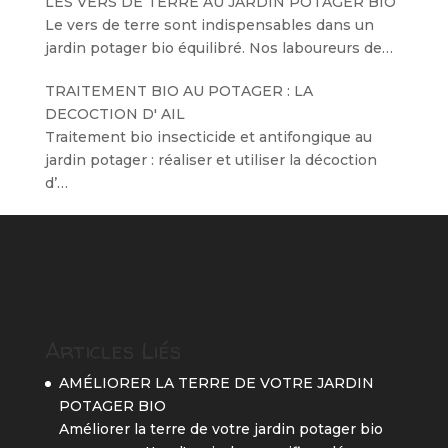
LES VERS DE TERRE AU JARDIN POTAGER BIO
Le vers de terre sont indispensables dans un
jardin potager bio équilibré. Nos laboureurs de…
TRAITEMENT BIO AU POTAGER : LA
DECOCTION D' AIL
Traitement bio insecticide et antifongique au
jardin potager : réaliser et utiliser la décoction
d’…
Articles Liés
AMÉLIORER LA TERRE DE VOTRE JARDIN
POTAGER BIO
Améliorer la terre de votre jardin potager bio