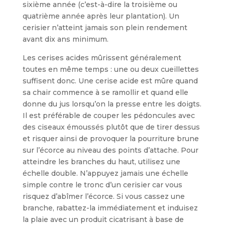
sixième année (c’est-à-dire la troisième ou
quatrième année après leur plantation). Un
cerisier n’atteint jamais son plein rendement
avant dix ans minimum.
Les cerises acides mûrissent générale­ment
toutes en même temps : une ou deux cueillettes
suffisent donc. Une cerise acide est mûre quand
sa chair com­mence à se ramollir et quand elle
donne du jus lorsqu’on la presse entre les doigts.
Il est préférable de couper les pédoncules avec
des ciseaux émoussés plutôt que de tirer dessus
et risquer ainsi de provoquer la pourriture brune
sur l’écorce au niveau des points d’attache. Pour
atteindre les branches du haut, uti­lisez une
échelle double. N’appuyez jamais une échelle
simple contre le tronc d’un cerisier car vous
risquez d’abîmer l’écorce. Si vous cassez une
branche, rabattez-la immédiatement et induisez
la plaie avec un produit cicatrisant à base de