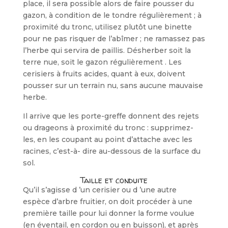
place, il sera possible alors de faire pousser du
gazon, à condition de le tondre régulièrement ; à
proximité du tronc, utilisez plutôt une binette
pour ne pas risquer de l’abîmer ; ne ramassez pas
l’herbe qui servira de paillis. Désherber soit la
terre nue, soit le gazon régulièrement . Les
cerisiers à fruits acides, quant à eux, doivent
pous­ser sur un terrain nu, sans aucune mau­vaise
herbe.
Il arrive que les porte-greffe donnent des rejets
ou drageons à proximité du tronc : supprimez-
les, en les coupant au point d’attache avec les
racines, c’est-à- dire au-dessous de la surface du
sol.
Taille et conduite
Qu’il s’agisse d ’un cerisier ou d ’une autre
espèce d’arbre fruitier, on doit pro­céder à une
première taille pour lui don­ner la forme voulue
(en éventail, en cor­don ou en buisson), et après