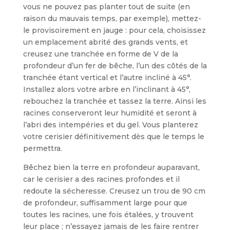
vous ne pouvez pas planter tout de suite (en
raison du mauvais temps, par exemple), mettez-
le provisoi­rement en jauge : pour cela, choisissez
un emplacement abrité des grands vents, et
creusez une tranchée en forme de V de la
profondeur d’un fer de bêche, l’un des côtés de la
tranchée étant verti­cal et l’autre incliné à 45°.
Installez alors votre arbre en l’inclinant à 45°,
rebou­chez la tranchée et tassez la terre. Ainsi les
racines conserveront leur humidité et seront à
l’abri des intempéries et du gel. Vous planterez
votre cerisier définitive­ment dès que le temps le
permettra.
Bêchez bien la terre en profondeur auparavant,
car le cerisier a des racines profondes et il
redoute la sécheresse. Creusez un trou de 90 cm
de profondeur, suffisamment large pour que
toutes les racines, une fois étalées, y trouvent
leur place ; n’essayez jamais de les faire ren­trer